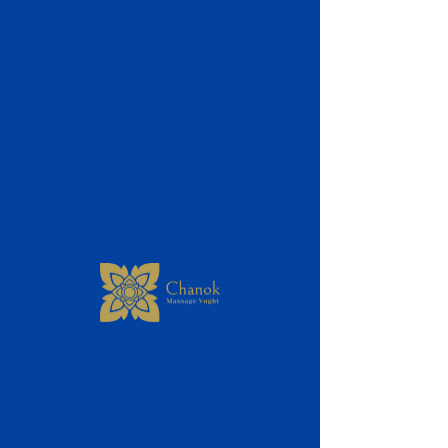
Traditionele Thaise
massage
30 minuten - € 45,00
60 minuten - € 65,00
90 minuten - € 95,00
120 minuten - € 120,00
Thaise olie massage
30 minuten - € 45,00
60 minuten - € 65,00
90 minuten - € 95,00
120 minuten - € 120,00
Nek /schouder /Hoofd -