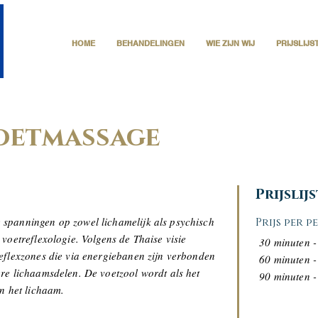
HOME
BEHANDELINGEN
WIE ZIJN WIJ
PRIJSLIJS
oetmassage
Prijslij
spanningen op zowel lichamelijk als psychisch
Prijs per 
voetreflexologie. Volgens de Thaise visie
30 minuten -
eflexzones die via energiebanen zijn verbonden
60 minuten -
re lichaamsdelen. De voetzool wordt als het
90 minuten -
an het lichaam.