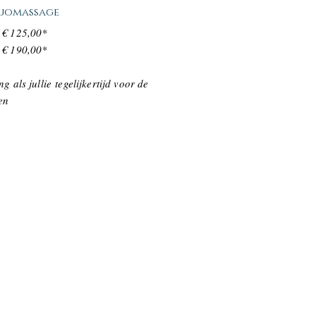
Duomassage
 € 125,00*
 € 190,00*
ng als jullie
tegelijkertijd voor de
men