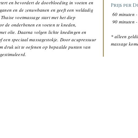
tert en bevordert de doorbloeding in voeten en
Prijs per 
rganen en de zenuwbanen en geeft een weldadig
60 minuten -
Thaise voetmassage start met het diep
90 minuten -
or de onderbenen en voeten te kneden,
met olie. Daarna volgen lichte knedingen en
* alleen geldi
f een speciaal massagestokje. Door acupressuur
massage ko
im druk uit te oefenen op bepaalde punten van
 gestimuleerd.